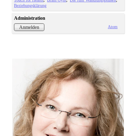
Touch for Health
Brain Gym
Die fünf Wandlungsphasen
Beziehungsklärung
Administration
Atom
Anmelden